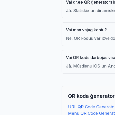
Vai qr.ee QR ģenerators 
Jā. Statiskie un dinamisk
Vai man vajag kontu?
Nē. QR kodus var izveidot
Vai QR kods darbojas viso
Jā. Mūsdienu iOS un And
QR koda ģeneratori
URL QR Code Generato
Menu QR Code Generat