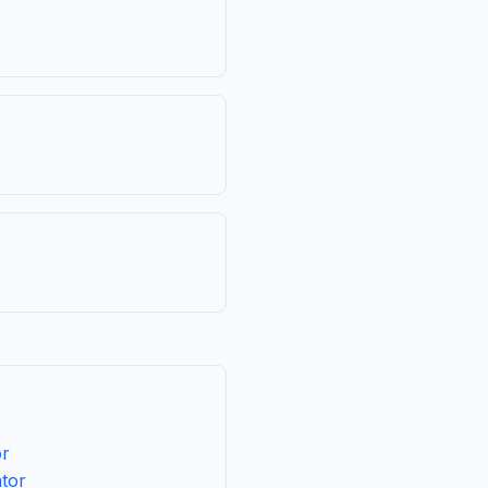
or
tor