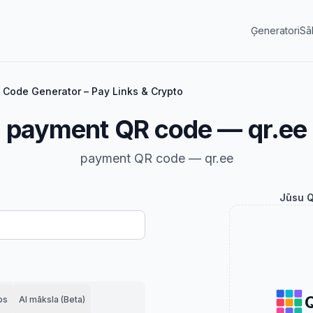
Ģeneratori
Sā
Code Generator – Pay Links & Crypto
payment QR code — qr.ee
payment QR code — qr.ee
Jūsu Q
ps
AI māksla (Beta)