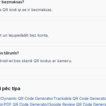
ir bezmaksas?
ie QR kodi qr.ee ir bezmaksas.
 un lejupielādēt bez konta.
s tālrunīs?
roid ierīces skenē QR kodus ar kameru.
 pēc tipa
r
Dynamic QR Code Generator
Trackable QR Code Generat
or
PDF QR Code Generator
Google Review QR Code Genera