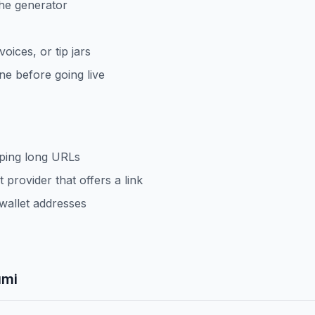
the generator
voices, or tip jars
e before going live
yping long URLs
provider that offers a link
 wallet addresses
umi