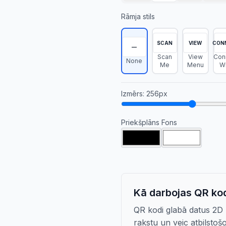
Rāmja stils
SCAN
VIEW
CON
—
Scan
View
Con
None
Me
Menu
Wi
Izmērs
:
256
px
Priekšplāns
Fons
Kā darbojas QR ko
QR kodi glabā datus 2D 
rakstu un veic atbilstoš