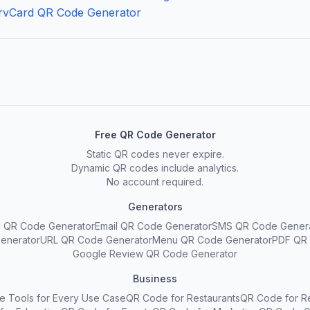
r
vCard QR Code Generator
Free QR Code Generator
Static QR codes never expire.
Dynamic QR codes include analytics.
No account required.
Generators
 QR Code Generator
Email QR Code Generator
SMS QR Code Gener
enerator
URL QR Code Generator
Menu QR Code Generator
PDF QR 
Google Review QR Code Generator
Business
e Tools for Every Use Case
QR Code for Restaurants
QR Code for Re