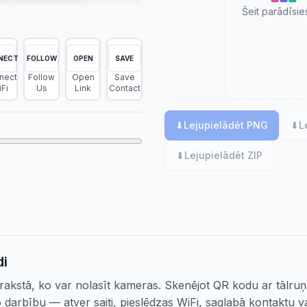
Šeit parādīsie
NECT
FOLLOW
OPEN
SAVE
nect
Follow
Open
Save
Fi
Us
Link
Contact
⬇
Lejupielādēt PNG
⬇
L
⬇
Lejupielādēt ZIP
di
rakstā, ko var nolasīt kameras. Skenējot QR kodu ar tālru
o darbību — atver saiti, pieslēdzas WiFi, saglabā kontaktu v