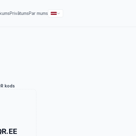
kums
Privātums
Par mums
R kods
QR.EE