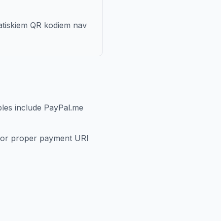
tatiskiem QR kodiem nav
les include PayPal.me
 for proper payment URI