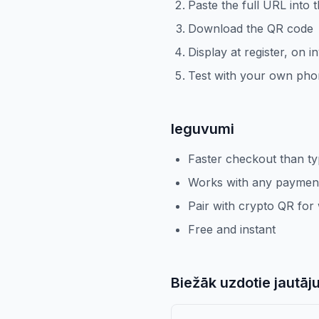
Paste the full URL into 
Download the QR code
Display at register, on in
Test with your own phon
Ieguvumi
Faster checkout than t
Works with any payment 
Pair with crypto QR for
Free and instant
Biežāk uzdotie jautāj