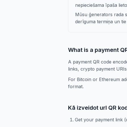
nepieciešama īpaša liet
Mūsu ģenerators rada st
derīguma termiņa un tie d
What is a payment Q
A payment QR code encodes
links, crypto payment URIs
For Bitcoin or Ethereum a
format.
Kā izveidot url QR ko
Get your payment link 