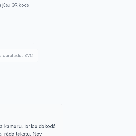
s jūsu QR kods
ejupielādēt SVG
ņa kameru, ierīce dekodē
ai rāda tekstu. Nav