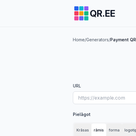
QR.EE
Home
/
Generators
/
Payment QR 
URL
Pielāgot
Krāsas
rāmis
forma
logoti