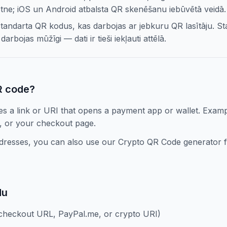
otne; iOS un Android atbalsta QR skenēšanu iebūvētā veidā.
andarta QR kodus, kas darbojas ar jebkuru QR lasītāju. S
arbojas mūžīgi — dati ir tieši iekļauti attēlā.
R code?
 a link or URI that opens a payment app or wallet. Examp
, or your checkout page.
ddresses, you can also use our Crypto QR Code generator
du
(checkout URL, PayPal.me, or crypto URI)