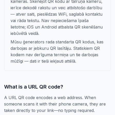
kameras. Skenējot QR kodu ar tālruņa kameru,
ierīce dekodē rakstu un veic atbilstošo darbību
— atver saiti, pieslēdzas WiFi, saglabā kontaktu
vai rāda tekstu. Nav nepieciešama īpaša
lietotne; iOS un Android atbalsta QR skenēšanu
iebūvētā veidā.
Mūsu ģenerators rada standarta QR kodus, kas
darbojas ar jebkuru QR lasītāju. Statiskiem QR
kodiem nav derīguma termiņa un tie darbojas
mūžīgi — dati ir tieši iekļauti attēlā.
What is a URL QR code?
A URL QR code encodes a web address. When
someone scans it with their phone camera, they are
taken directly to your link—no typing required.