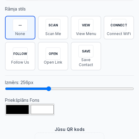
Rāmja stils
—
SCAN
VIEW
CONNECT
None
Scan Me
View Menu
Connect WiFi
SAVE
FOLLOW
OPEN
Save
Follow Us
Open Link
Contact
Izmērs
:
256
px
Priekšplāns
Fons
Jūsu QR kods