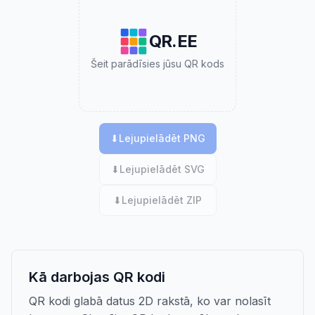
QR.EE
Šeit parādīsies jūsu QR kods
⬇
Lejupielādēt PNG
⬇
Lejupielādēt SVG
⬇
Lejupielādēt ZIP
Kā darbojas QR kodi
QR kodi glabā datus 2D rakstā, ko var nolasīt