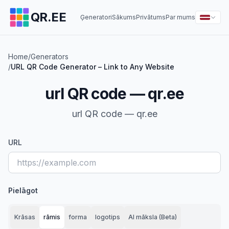
QR.EE
Ģeneratori
Sākums
Privātums
Par mums
Home
/
Generators
/
URL QR Code Generator – Link to Any Website
url QR code — qr.ee
url QR code — qr.ee
URL
Pielāgot
Krāsas
rāmis
forma
logotips
AI māksla (Beta)