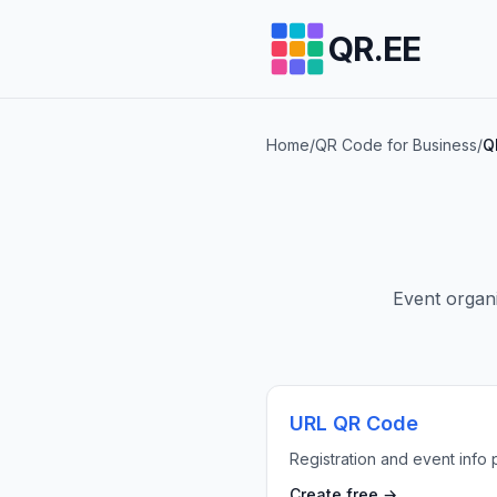
QR.EE
Home
/
QR Code for Business
/
Q
Event organi
URL QR Code
Registration and event info 
Create free →