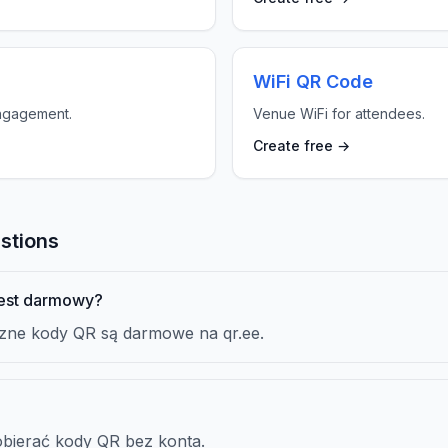
WiFi QR Code
engagement.
Venue WiFi for attendees.
Create free →
stions
jest darmowy?
czne kody QR są darmowe na qr.ee.
obierać kody QR bez konta.