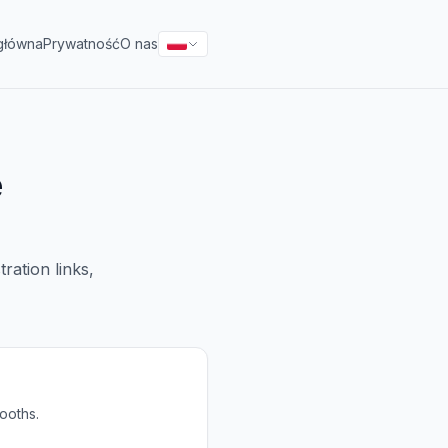
główna
Prywatność
O nas
e
ration links,
ooths.