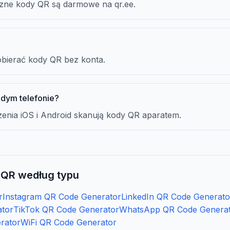
czne kody QR są darmowe na qr.ee.
obierać kody QR bez konta.
żdym telefonie?
nia iOS i Android skanują kody QR aparatem.
 QR według typu
r
Instagram QR Code Generator
LinkedIn QR Code Generato
ator
TikTok QR Code Generator
WhatsApp QR Code Genera
rator
WiFi QR Code Generator