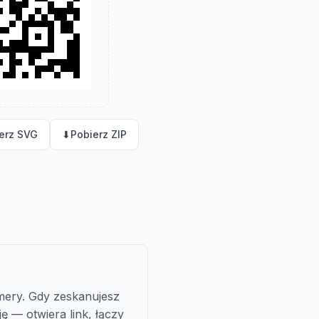
erz SVG
⬇
Pobierz ZIP
ery. Gdy zeskanujesz
 — otwiera link, łączy