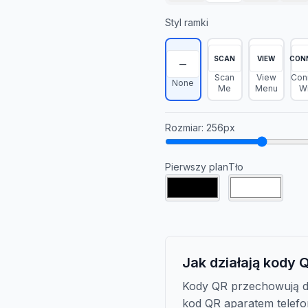
Styl ramki
SCAN
VIEW
CON
—
Scan
View
Con
None
Me
Menu
Wi
Rozmiar
:
256
px
Pierwszy plan
Tło
Jak działają kody 
Kody QR przechowują d
kod QR aparatem telefo