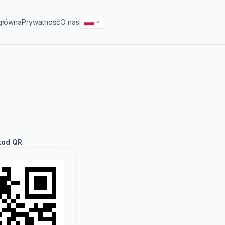
główna
Prywatność
O nas
kod QR