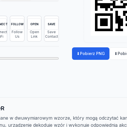
NECT
FOLLOW
OPEN
SAVE
nect
Follow
Open
Save
Fi
Us
Link
Contact
⬇
Pobierz PNG
⬇
Pobi
QR
ane w dwuwymiarowym wzorze, który mogą odczytać kam
nu, urządzenie dekoduje wzór i wykonuje odpowiednią akcję