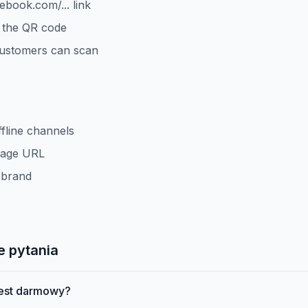
cebook.com/... link
 the QR code
customers can scan
ffline channels
page URL
 brand
e pytania
jest darmowy?