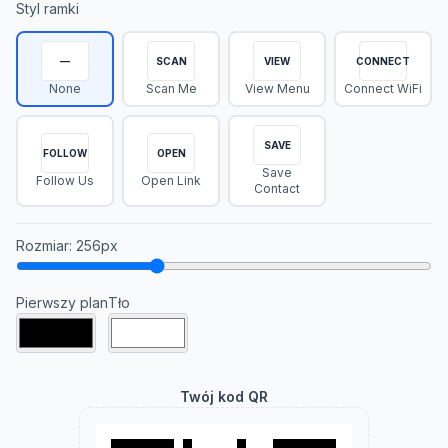
Styl ramki
—
SCAN
VIEW
CONNECT
None
Scan Me
View Menu
Connect WiFi
SAVE
FOLLOW
OPEN
Save
Follow Us
Open Link
Contact
Rozmiar
:
256
px
Pierwszy plan
Tło
Twój kod QR