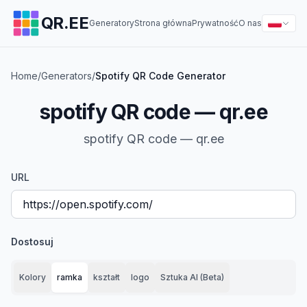
QR.EE
Generatory
Strona główna
Prywatność
O nas
Home
/
Generators
/
Spotify QR Code Generator
spotify QR code — qr.ee
spotify QR code — qr.ee
URL
Dostosuj
Kolory
ramka
kształt
logo
Sztuka AI (Beta)