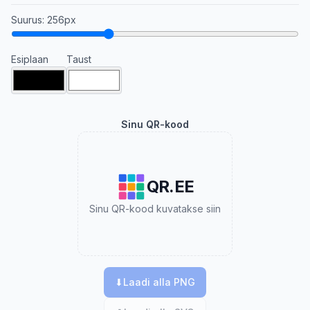
Suurus
:
256
px
Esiplaan
Taust
Sinu QR-kood
QR.EE
Sinu QR-kood kuvatakse siin
⬇
Laadi alla PNG