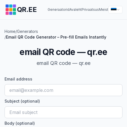
QR.EE
Generaatorid
Avaleht
Privaatsus
Meist
Home
/
Generators
/
Email QR Code Generator – Pre-fill Emails Instantly
email QR code — qr.ee
email QR code — qr.ee
Email address
Subject (optional)
Body (optional)