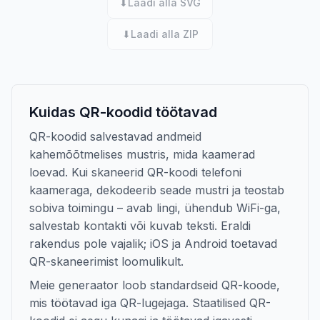
⬇
Laadi alla SVG
⬇
Laadi alla ZIP
Kuidas QR-koodid töötavad
QR-koodid salvestavad andmeid
kahemõõtmelises mustris, mida kaamerad
loevad. Kui skaneerid QR-koodi telefoni
kaameraga, dekodeerib seade mustri ja teostab
sobiva toimingu – avab lingi, ühendub WiFi-ga,
salvestab kontakti või kuvab teksti. Eraldi
rakendus pole vajalik; iOS ja Android toetavad
QR-skaneerimist loomulikult.
Meie generaator loob standardseid QR-koode,
mis töötavad iga QR-lugejaga. Staatilised QR-