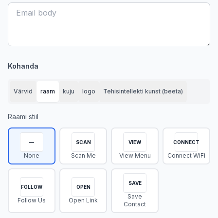
Kohanda
Värvid
raam
kuju
logo
Tehisintellekti kunst (beeta)
Raami stiil
—
SCAN
VIEW
CONNECT
None
Scan Me
View Menu
Connect WiFi
SAVE
FOLLOW
OPEN
Save
Follow Us
Open Link
Contact