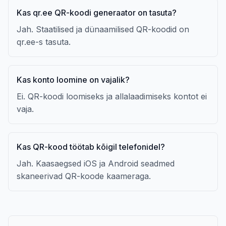
Kas qr.ee QR-koodi generaator on tasuta?
Jah. Staatilised ja dünaamilised QR-koodid on
qr.ee-s tasuta.
Kas konto loomine on vajalik?
Ei. QR-koodi loomiseks ja allalaadimiseks kontot ei
vaja.
Kas QR-kood töötab kõigil telefonidel?
Jah. Kaasaegsed iOS ja Android seadmed
skaneerivad QR-koode kaameraga.