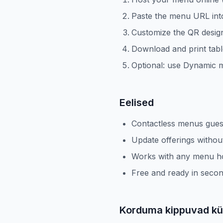
Paste the menu URL int
Customize the QR desig
Download and print table
Optional: use Dynamic m
Eelised
Contactless menus gues
Update offerings withou
Works with any menu h
Free and ready in seco
Korduma kippuvad k