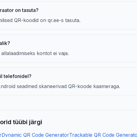
aator on tasuta?
milised QR-koodid on qr.ee-s tasuta.
alik?
allalaadimiseks kontot ei vaja.
l telefonidel?
 Android seadmed skaneerivad QR-koode kaameraga.
rid tüübi järgi
r
Dynamic QR Code Generator
Trackable QR Code Generat