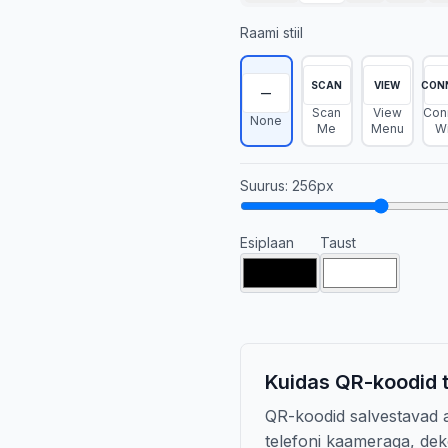
Raami stiil
SCAN
VIEW
CON
—
Scan
View
Con
None
Me
Menu
Wi
Suurus
:
256
px
Esiplaan
Taust
Kuidas QR-koodid 
QR-koodid salvestavad 
telefoni kaameraga, dek