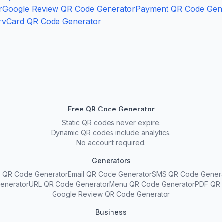
r
Google Review QR Code Generator
Payment QR Code Gen
r
vCard QR Code Generator
Free QR Code Generator
Static QR codes never expire.
Dynamic QR codes include analytics.
No account required.
Generators
 QR Code Generator
Email QR Code Generator
SMS QR Code Gener
enerator
URL QR Code Generator
Menu QR Code Generator
PDF QR 
Google Review QR Code Generator
Business