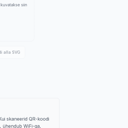
kuvatakse siin
i alla SVG
Kui skaneerid QR-koodi
i, ühendub WiFi-ga,