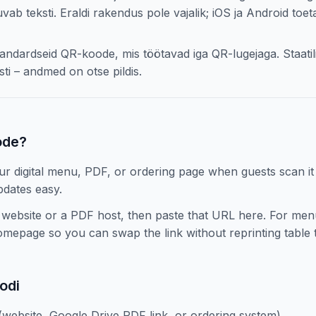
uvab teksti. Eraldi rakendus pole vajalik; iOS ja Android to
andardseid QR-koode, mis töötavad iga QR-lugejaga. Staati
sti – andmed on otse pildis.
ode?
digital menu, PDF, or ordering page when guests scan it at
dates easy.
ebsite or a PDF host, then paste that URL here. For menu
epage so you can swap the link without reprinting table t
odi
website, Google Drive PDF link, or ordering system)