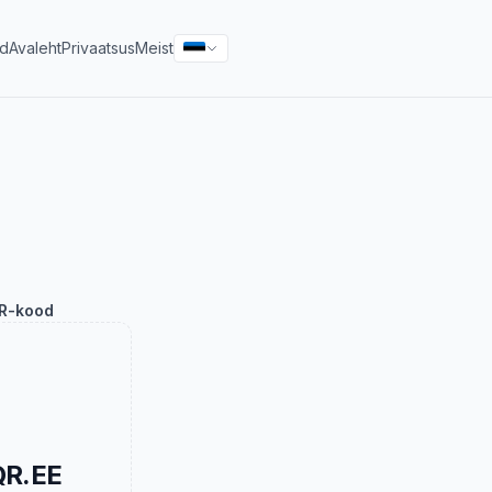
id
Avaleht
Privaatsus
Meist
R-kood
QR.EE