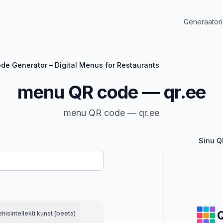
Generaator
e Generator – Digital Menus for Restaurants
menu QR code — qr.ee
menu QR code — qr.ee
Sinu Q
hisintellekti kunst (beeta)