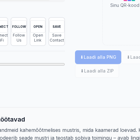
Sinu QR-kood 
NECT
FOLLOW
OPEN
SAVE
nect
Follow
Open
Save
Fi
Us
Link
Contact
⬇
Laadi alla PNG
⬇
Laad
⬇
Laadi alla ZIP
töötavad
andmeid kahemõõtmelises mustris, mida kaamerad loevad. 
odeerib seade mustri ja teostab sobiva toimingu – avab ling