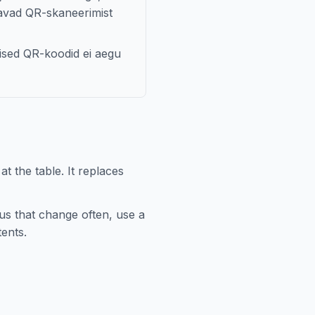
etavad QR-skaneerimist
lised QR-koodid ei aegu
 the table. It replaces
s that change often, use a
ents.