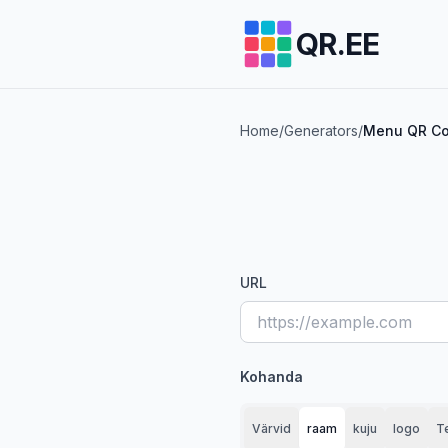
QR.EE
Home
/
Generators
/
Menu QR Cod
URL
Kohanda
Värvid
raam
kuju
logo
Te