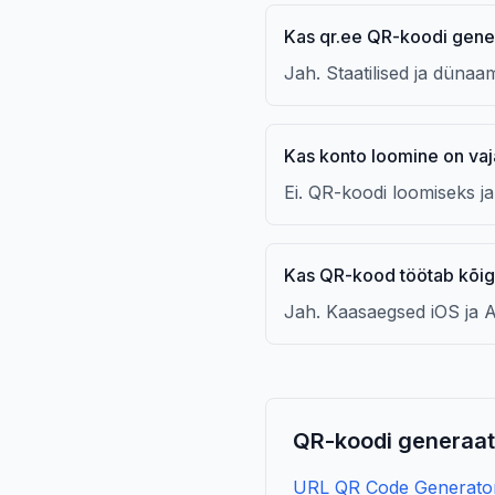
Kas qr.ee QR-koodi gener
Jah. Staatilised ja dünaa
Kas konto loomine on vaj
Ei. QR-koodi loomiseks ja 
Kas QR-kood töötab kõigi
Jah. Kaasaegsed iOS ja
QR-koodi generaato
URL QR Code Generato