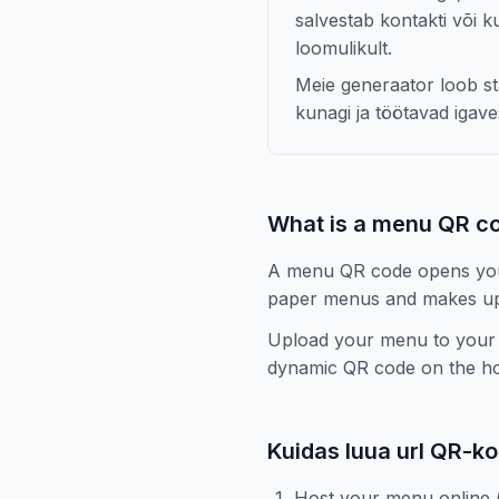
salvestab kontakti või k
loomulikult.
Meie generaator loob st
kunagi ja töötavad igave
What is a menu QR c
A menu QR code opens your 
paper menus and makes up
Upload your menu to your w
dynamic QR code on the hom
Kuidas luua url QR-ko
Host your menu online (