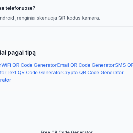
se telefonuose?
r Android įrenginiai skenuoja QR kodus kamera.
ai pagal tipą
r
WiFi QR Code Generator
Email QR Code Generator
SMS QR
tor
Text QR Code Generator
Crypto QR Code Generator
rator
Free QR Code Generator