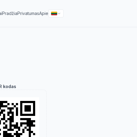
ai
Pradžia
Privatumas
Apie
R kodas