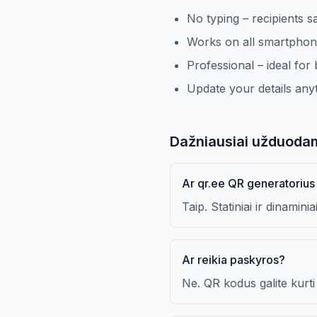
No typing – recipients s
Works on all smartphon
Professional – ideal fo
Update your details an
Dažniausiai užduodam
Ar qr.ee QR generatori
Taip. Statiniai ir dinamin
Ar reikia paskyros?
Ne. QR kodus galite kurti 