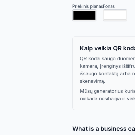
Priekinis planas
Fonas
Kaip veikia QR kod
QR kodai saugo duomeni
kamera, įrenginys iššifru
išsaugo kontaktą arba ro
skenavimą.
Mūsų generatorius kuria 
niekada nesibaigia ir vei
What is a business c