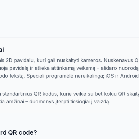
ai
s 2D pavidalu, kurį gali nuskaityti kameros. Nuskenavus Q
oja pavidalą ir atlieka atitinkamą veiksmą – atidaro nuorodą,
do tekstą. Speciali programėlė nereikalinga; iOS ir Android
standartinius QR kodus, kurie veikia su bet kokiu QR skaity
kia amžinai – duomenys įterpti tiesiogiai į vaizdą.
ard QR code?