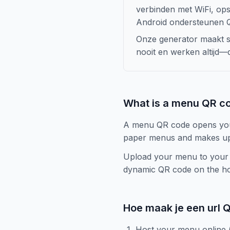
verbinden met WiFi, ops
Android ondersteunen 
Onze generator maakt s
nooit en werken altijd—de
What is a menu QR c
A menu QR code opens your 
paper menus and makes up
Upload your menu to your w
dynamic QR code on the hom
Hoe maak je een url 
Host your menu online (