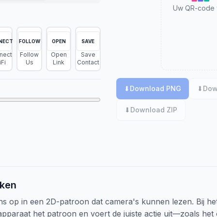
Uw QR-code ve
NECT
FOLLOW
OPEN
SAVE
nect
Follow
Open
Save
Fi
Us
Link
Contact
⬇
Download PNG
⬇
Dow
⬇
Download ZIP
ken
s op in een 2D-patroon dat camera's kunnen lezen. Bij h
apparaat het patroon en voert de juiste actie uit—zoals het