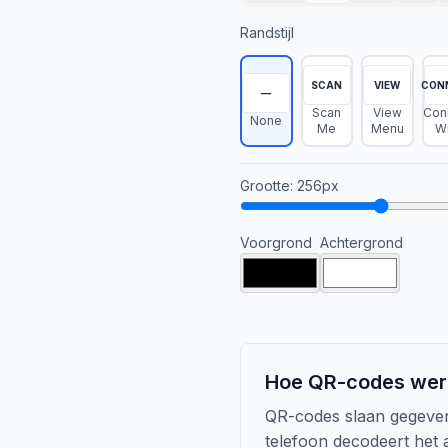
Randstijl
SCAN
VIEW
CON
—
Scan
View
Con
None
Me
Menu
Wi
Grootte
:
256
px
Voorgrond
Achtergrond
Hoe QR-codes wer
QR-codes slaan gegeven
telefoon decodeert het 