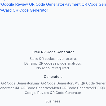
r
Google Review QR Code Generator
Payment QR Code Gen
r
vCard QR Code Generator
Free QR Code Generator
Static QR codes never expire.
Dynamic QR codes include analytics.
No account required.
Generators
 QR Code Generator
Email QR Code Generator
SMS QR Code Gener
enerator
URL QR Code Generator
Menu QR Code Generator
PDF QR 
Google Review QR Code Generator
Business