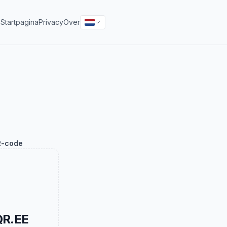
s
Startpagina
Privacy
Over
-code
QR.EE