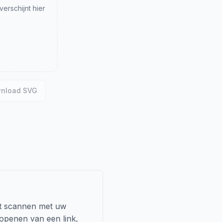
rschijnt hier
nload SVG
et scannen met uw
 openen van een link,