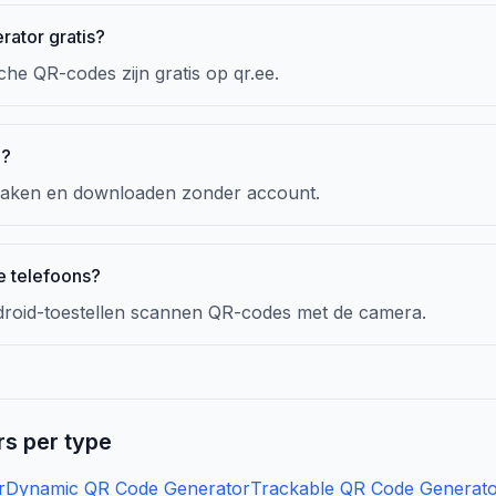
rator gratis?
he QR-codes zijn gratis op qr.ee.
g?
aken en downloaden zonder account.
e telefoons?
roid-toestellen scannen QR-codes met de camera.
s per type
r
Dynamic QR Code Generator
Trackable QR Code Generat