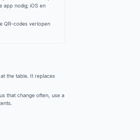
e app nodig; iOS en
he QR-codes verlopen
 the table. It replaces
s that change often, use a
ents.