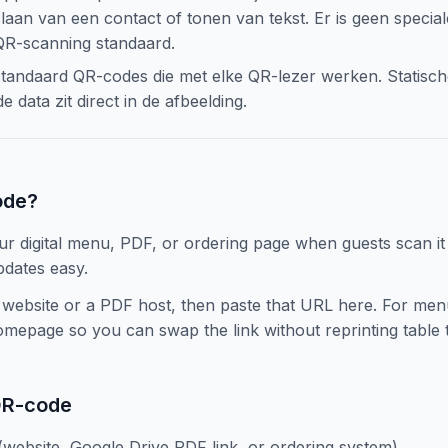
laan van een contact of tonen van tekst. Er is geen special
QR-scanning standaard.
tandaard QR-codes die met elke QR-lezer werken. Statisc
 data zit direct in de afbeelding.
ode?
digital menu, PDF, or ordering page when guests scan it at
dates easy.
ebsite or a PDF host, then paste that URL here. For menu
epage so you can swap the link without reprinting table t
QR-code
website, Google Drive PDF link, or ordering system)