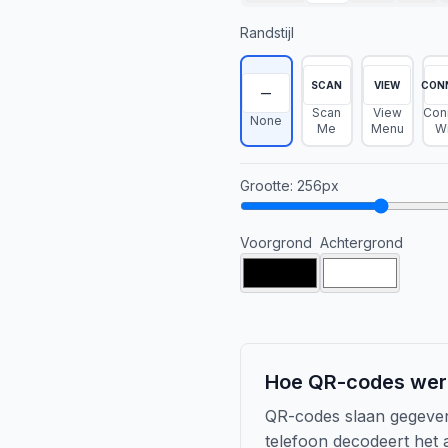
Randstijl
SCAN
VIEW
CON
—
Scan
View
Con
None
Me
Menu
Wi
Grootte
:
256
px
Voorgrond
Achtergrond
Hoe QR-codes wer
QR-codes slaan gegeven
telefoon decodeert het 