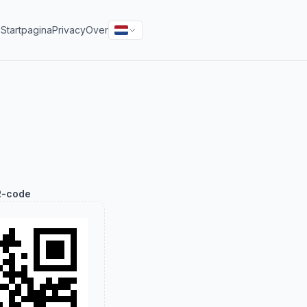
s
Startpagina
Privacy
Over
-code