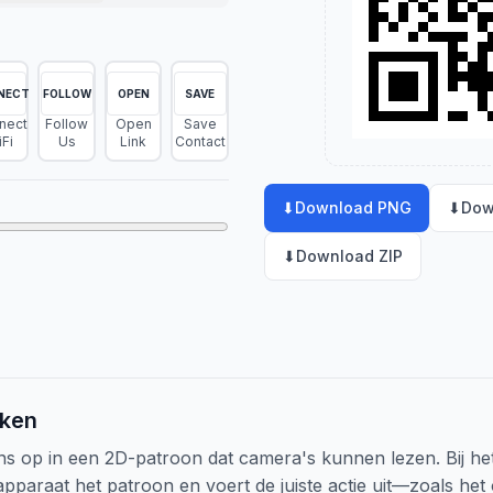
NECT
FOLLOW
OPEN
SAVE
nect
Follow
Open
Save
Fi
Us
Link
Contact
⬇
Download PNG
⬇
Dow
⬇
Download ZIP
ken
s op in een 2D-patroon dat camera's kunnen lezen. Bij h
apparaat het patroon en voert de juiste actie uit—zoals het