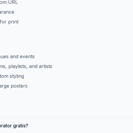
.com URL
arance
or print
nues and events
, playlists, and artists
tom styling
large posters
rator gratis?