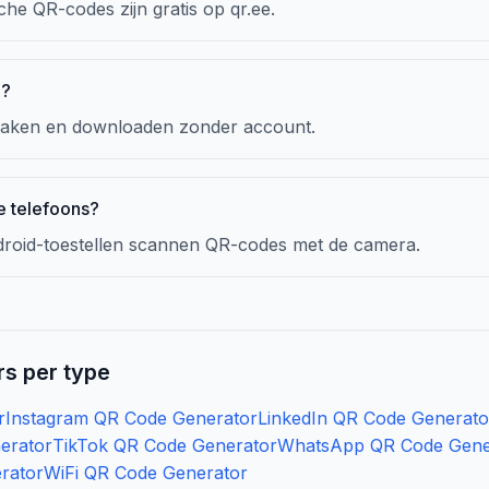
he QR-codes zijn gratis op qr.ee.
g?
aken en downloaden zonder account.
e telefoons?
roid-toestellen scannen QR-codes met de camera.
s per type
r
Instagram QR Code Generator
LinkedIn QR Code Generato
erator
TikTok QR Code Generator
WhatsApp QR Code Gene
rator
WiFi QR Code Generator