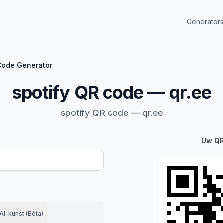
Generator
Code Generator
spotify QR code — qr.ee
spotify QR code — qr.ee
Uw QR
AI-kunst (Bèta)