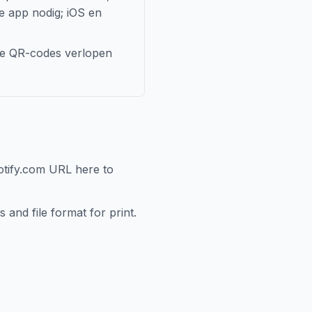
e app nodig; iOS en
he QR-codes verlopen
potify.com URL here to
 and file format for print.