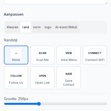
Aanpassen
Kleuren
rand
vorm
logo
AI-kunst (Bèta)
Randstijl
—
SCAN
VIEW
CONNECT
None
Scan Me
View Menu
Connect WiFi
SAVE
FOLLOW
OPEN
Save
Follow Us
Open Link
Contact
Grootte
:
256
px