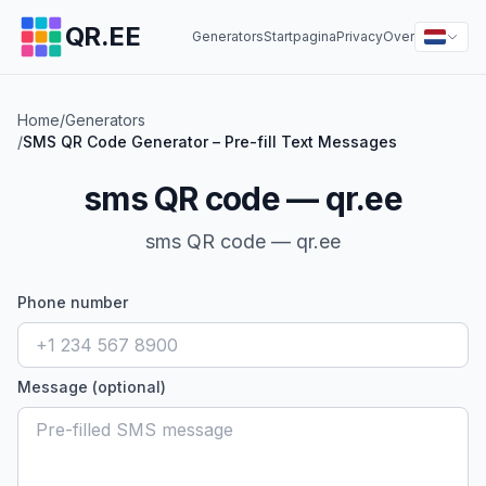
QR.EE
Generators
Startpagina
Privacy
Over
Home
/
Generators
/
SMS QR Code Generator – Pre-fill Text Messages
sms QR code — qr.ee
sms QR code — qr.ee
Phone number
Message (optional)