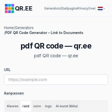
QR.EE
Generators
Startpagina
Privacy
Over
Home
/
Generators
/
PDF QR Code Generator – Link to Documents
pdf QR code — qr.ee
pdf QR code — qr.ee
URL
Aanpassen
Kleuren
rand
vorm
logo
AI-kunst (Bèta)