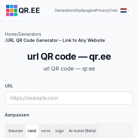
QR.EE
Generators
Startpagina
Privacy
Over
Home
/
Generators
/
URL QR Code Generator – Link to Any Website
url QR code — qr.ee
url QR code — qr.ee
URL
Aanpassen
Kleuren
rand
vorm
logo
AI-kunst (Bèta)